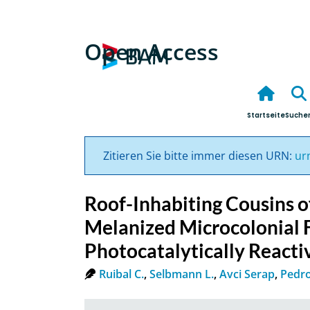
Open Access
Startseite
Suche
Zitieren Sie bitte immer diesen URN:
ur
Roof-Inhabiting Cousins o
Melanized Microcolonial 
Photocatalytically Reacti
Ruibal C.
,
Selbmann L.
,
Avci Serap
,
Pedro