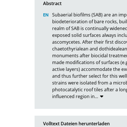
Subaerial biofilms (SAB) are an imp
biodeterioration of bare rocks, buil
realm of SAB is continually widened
exposed solid surfaces always inclu
ascomycetes. After their first disc
chaetothyrialean and dothidealea
monuments after biocidal treatmen
made modifications of surfaces (e.g
active layers) accommodate the exce
and thus further select for this we
strains were isolated from a micro
photocatalytic roof tiles after a l
influenced region in
…
Volltext Dateien herunterladen