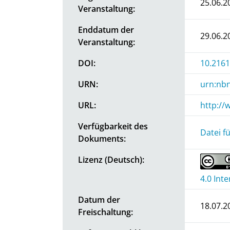
25.06.2
Veranstaltung:
Enddatum der
29.06.2
Veranstaltung:
DOI:
10.2161
URN:
urn:nbn
URL:
http://
Verfügbarkeit des
Datei f
Dokuments:
Lizenz (Deutsch):
4.0 Int
Datum der
18.07.2
Freischaltung: