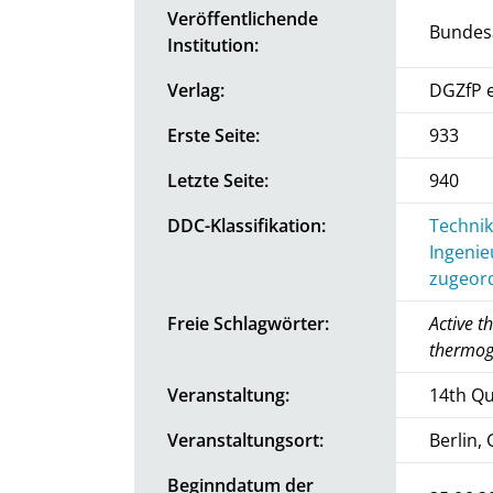
Veröffentlichende
Bundesa
Institution:
Verlag:
DGZfP e
Erste Seite:
933
Letzte Seite:
940
DDC-Klassifikation:
Technik
Ingenie
zugeord
Freie Schlagwörter:
Active t
thermog
Veranstaltung:
14th Qu
Veranstaltungsort:
Berlin,
Beginndatum der