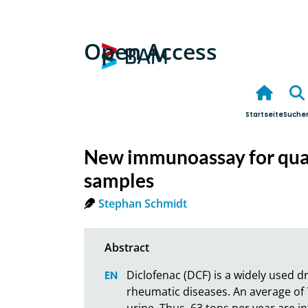
Open Access
Startseite
Suche
New immunoassay for quant
samples
Stephan Schmidt
Diclofenac (DCF) is a widely used dr
rheumatic diseases. An average of 7
urine. Thus, 63 tons per year are i