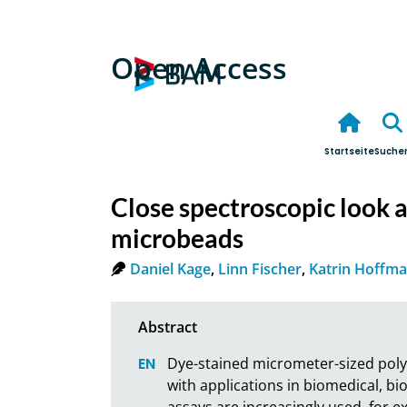
Open Access
Startseite
Suche
Close spectroscopic look 
microbeads
Daniel Kage
,
Linn Fischer
,
Katrin Hoffm
Dye-stained micrometer-sized polym
with applications in biomedical, bi
assays are increasingly used, for 