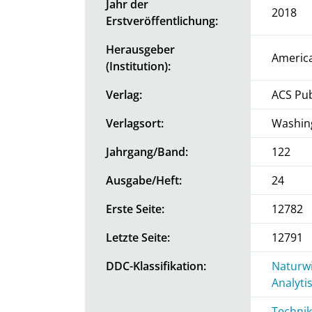
Jahr der
2018
Erstveröffentlichung:
Herausgeber
America
(Institution):
Verlag:
ACS Pub
Verlagsort:
Washin
Jahrgang/Band:
122
Ausgabe/Heft:
24
Erste Seite:
12782
Letzte Seite:
12791
DDC-Klassifikation:
Naturwi
Analyti
Technik