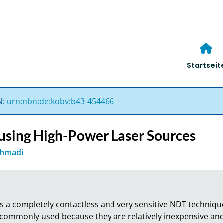
Startseit
N:
urn:nbn:de:kobv:b43-454466
using High-Power Laser Sources
hmadi
s a completely contactless and very sensitive NDT technique.
ommonly used because they are relatively inexpensive and of