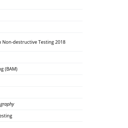
 Non-destructive Testing 2018
ng (BAM)
ography
esting