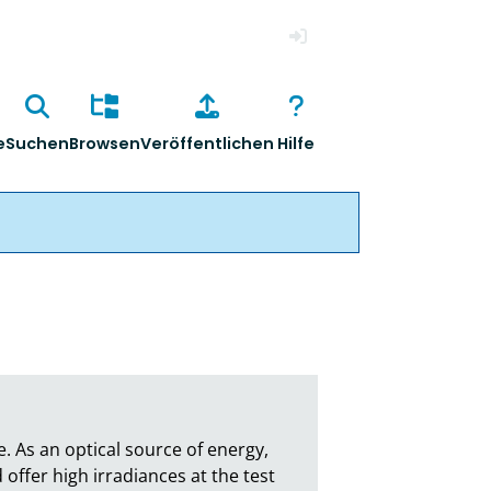
Anmelden
e
Suchen
Browsen
Veröffentlichen
Hilfe
 As an optical source of energy, 
fer high irradiances at the test 