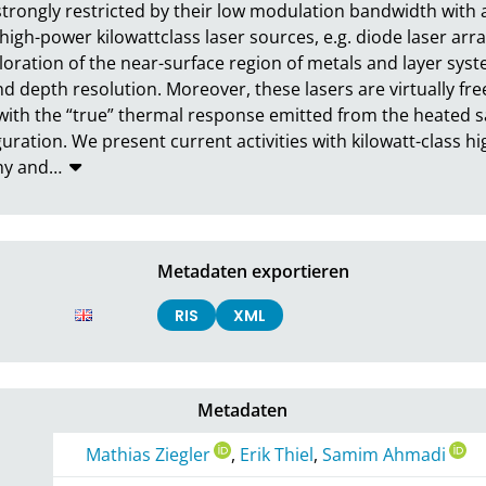
strongly restricted by their low modulation bandwidth wit
 high-power kilowattclass laser sources, e.g. diode laser arr
ploration of the near-surface region of metals and layer sys
 depth resolution. Moreover, these lasers are virtually free
 with the “true” thermal response emitted from the heated sa
guration. We present current activities with kilowatt-class h
hy and
…
Metadaten exportieren
RIS
XML
Metadaten
Mathias Ziegler
,
Erik Thiel
,
Samim Ahmadi