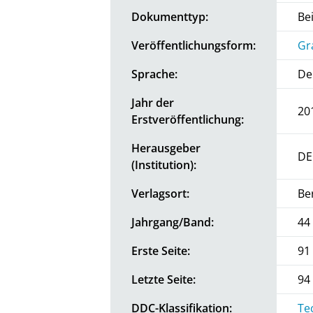
Dokumenttyp:
Be
Veröffentlichungsform:
Gr
Sprache:
De
Jahr der
20
Erstveröffentlichung:
Herausgeber
DE
(Institution):
Verlagsort:
Be
Jahrgang/Band:
44
Erste Seite:
91
Letzte Seite:
94
DDC-Klassifikation:
Te