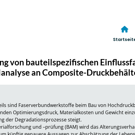
Startseit
g von bauteilspezifischen Einflussf
lanalyse an Composite-Druckbehält
eils sind Faserverbundwerkstoffe beim Bau von Hochdruckb
den Optimierungsdruck, Materialkosten und Gewicht einzu
g der Degradationsprozesse steigt.

erialforschung und –prüfung (BAM) wird das Alterungsverh
 um künftig genauere Aussagen zur Abschätzung der Lebens