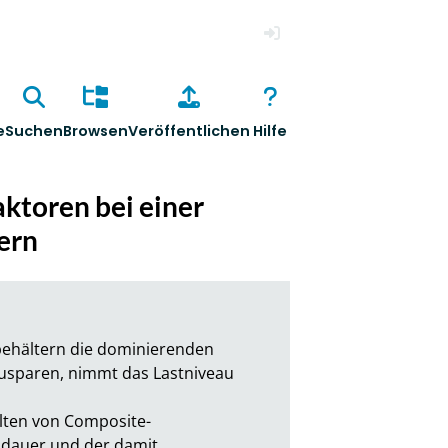
Anmelden
e
Suchen
Browsen
Veröffentlichen
Hilfe
aktoren bei einer
ern
ehältern die dominierenden 
sparen, nimmt das Lastniveau 
alten von Composite-
dauer und der damit 