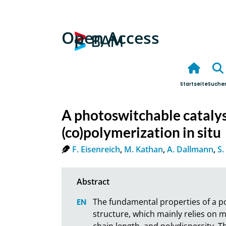
Open Access
Startseite
Suche
A photoswitchable catalys
(co)polymerization in situ
F. Eisenreich
,
M. Kathan
,
A. Dallmann
,
S.
The fundamental properties of a po
structure, which mainly relies on
chain length, and polydispersity. Th