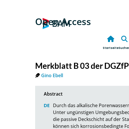
Open Access
Startseite
Suche
Merkblatt B 03 der DGZfP
Gino Ebell
Durch das alkalische Porenwassermi
Unter ungünstigen Umgebungsbedin
die passive Deckschicht auf der Sta
können sich korrosionsbedingte Fo