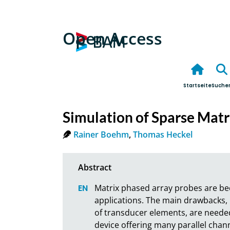
Open Access
Startseite
Suche
Simulation of Sparse Matr
Rainer Boehm
,
Thomas Heckel
Matrix phased array probes are be
applications. The main drawbacks, 
of transducer elements, are needed
device offering many parallel chann