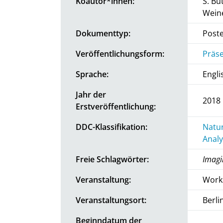
Koautor*innen:
S. Bü
Wein
Dokumenttyp:
Post
Veröffentlichungsform:
Präse
Sprache:
Engli
Jahr der
2018
Erstveröffentlichung:
DDC-Klassifikation:
Natur
Analy
Freie Schlagwörter:
Imagi
Veranstaltung:
Work
Veranstaltungsort:
Berli
Beginndatum der