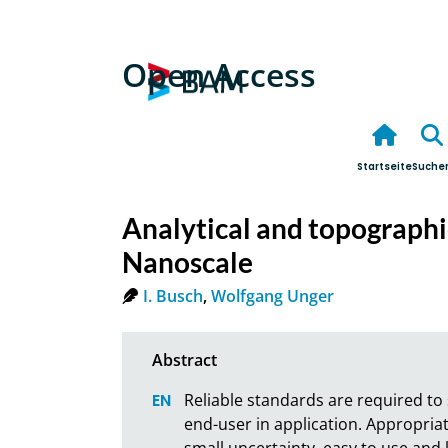
Open Access
Startseite
Suche
Analytical and topographi
Nanoscale
I. Busch
,
Wolfgang Unger
Reliable standards are required to
end-user in application. Appropriat
small uncertainty, easy to use and l