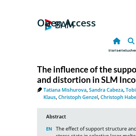
Open Access
Startseite
Suche
The influence of the suppo
and distortion in SLM Inco
Tatiana Mishurova
,
Sandra Cabeza
,
Tobi
Klaus
,
Christoph Genzel
,
Christoph Habe
The effect of support structure and
stress state in selective laser mel