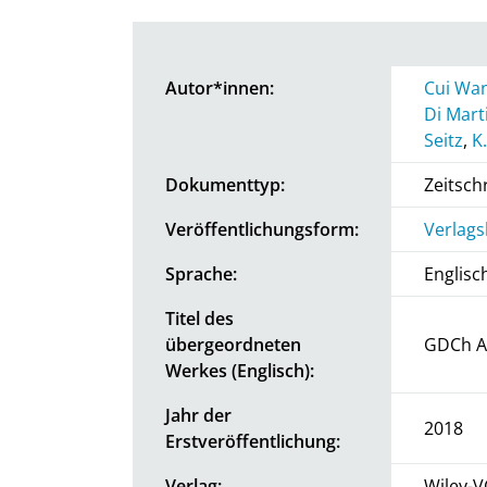
Autor*innen:
Cui Wa
Di Mar
Seitz
,
K
Dokumenttyp:
Zeitschr
Veröffentlichungsform:
Verlags
Sprache:
Englisc
Titel des
übergeordneten
GDCh A
Werkes (Englisch):
Jahr der
2018
Erstveröffentlichung:
Verlag:
Wiley-V