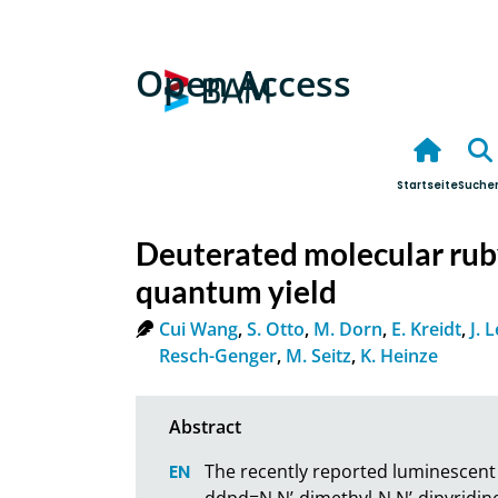
Open Access
Startseite
Suche
Deuterated molecular rub
quantum yield
Cui Wang
,
S. Otto
,
M. Dorn
,
E. Kreidt
,
J. 
Resch-Genger
,
M. Seitz
,
K. Heinze
The recently reported luminescent 
ddpd=N,N’-dimethyl-N,N’-dipyridine