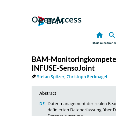
Open Access
Startseite
Suche
BAM-Monitoringkompetenz
INFUSE-SensoJoint
Stefan Spitzer
,
Christoph Recknagel
Datenmanagement der realen Bea
definierten Datenerfassung über D
Datenauswertung