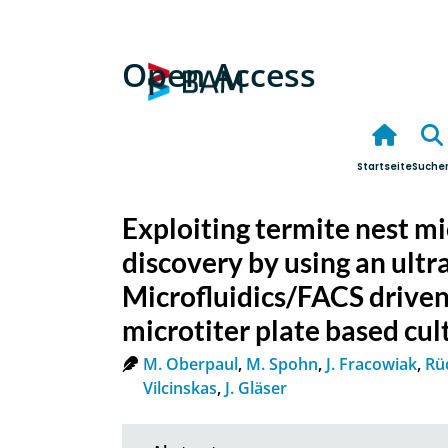
Open Access
Startseite
Suche
Exploiting termite nest mi
discovery by using an ult
Microfluidics/FACS driven
microtiter plate based cul
M. Oberpaul
,
M. Spohn
,
J. Fracowiak
,
Rü
Vilcinskas
,
J. Gläser