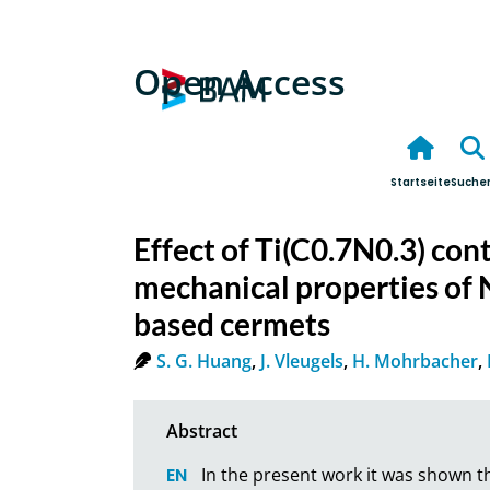
Open Access
Startseite
Suche
Effect of Ti(C0.7N0.3) con
mechanical properties of
based cermets
S. G. Huang
,
J. Vleugels
,
H. Mohrbacher
,
In the present work it was shown th