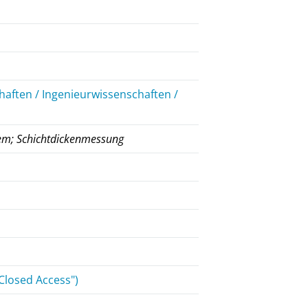
aften / Ingenieurwissenschaften /
em; Schichtdickenmessung
Closed Access")