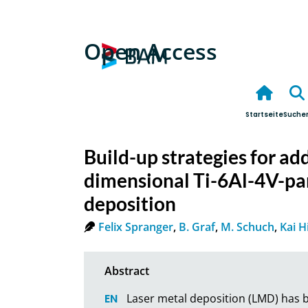
Open Access
Startseite
Suche
Build-up strategies for ad
dimensional Ti-6Al-4V-par
deposition
Felix Spranger
,
B. Graf
,
M. Schuch
,
Kai H
Laser metal deposition (LMD) has b