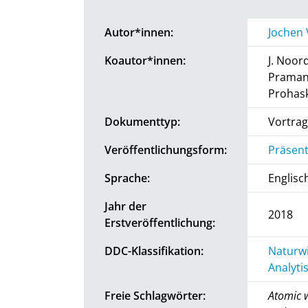
Autor*innen:
Jochen 
Koautor*innen:
J. Noor
Pramann
Prohask
Dokumenttyp:
Vortrag
Veröffentlichungsform:
Präsent
Sprache:
Englisc
Jahr der
2018
Erstveröffentlichung:
DDC-Klassifikation:
Naturwi
Analyti
Freie Schlagwörter:
Atomic w