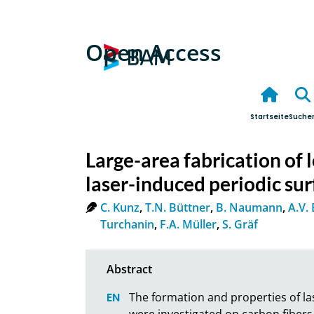
Open Access
Startseite
Suche
Large-area fabrication of 
laser-induced periodic sur
C. Kunz
,
T.N. Büttner
,
B. Naumann
,
A.V.
Turchanin
,
F.A. Müller
,
S. Gräf
The formation and properties of las
were investigated on carbon fibers 