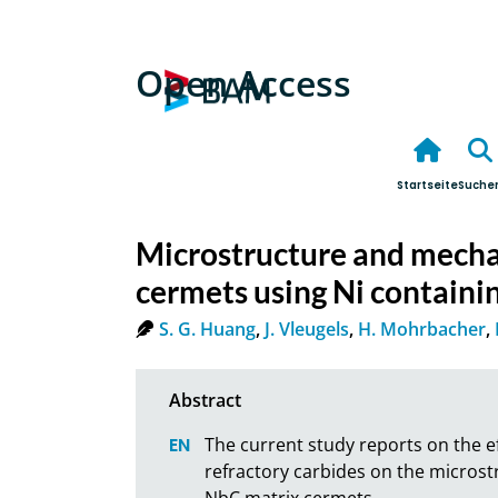
Open Access
Startseite
Suche
Microstructure and mecha
cermets using Ni containi
S. G. Huang
,
J. Vleugels
,
H. Mohrbacher
,
The current study reports on the ef
refractory carbides on the microst
NbC matrix cermets.