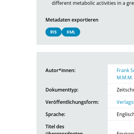
different metabolic activities in a g
Metadaten exportieren
RIS
XML
Autor*innen:
Frank S
M.M.M.
Dokumenttyp:
Zeitschr
Veröffentlichungsform:
Verlags
Sprache:
Englisc
Titel des
übergeordneten
Environ