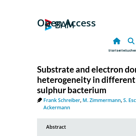
Open Access
Startseite
Suche
Substrate and electron do
heterogeneity in different
sulphur bacterium
Frank Schreiber
,
M. Zimmermann
,
S. Esc
Ackermann