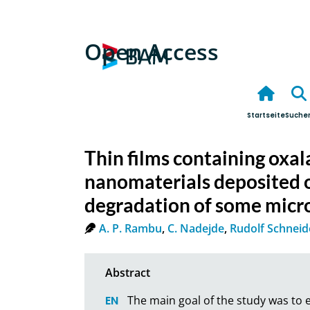
Open Access
Startseite
Suche
Thin films containing oxa
nanomaterials deposited o
degradation of some micr
A. P. Rambu
,
C. Nadejde
,
Rudolf Schneid
The main goal of the study was to ev