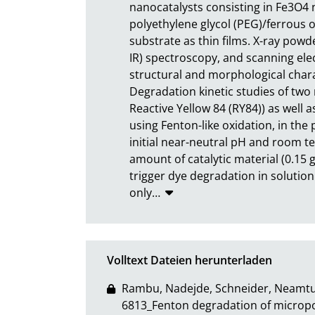
nanocatalysts consisting in Fe3O4 n
polyethylene glycol (PEG)/ferrous o
substrate as thin films. X-ray powde
IR) spectroscopy, and scanning el
structural and morphological chara
Degradation kinetic studies of two 
Reactive Yellow 84 (RY84)) as well a
using Fenton-like oxidation, in the
initial near-neutral pH and room te
amount of catalytic material (0.15 g/
trigger dye degradation in solutio
only
…
Volltext Dateien herunterladen
Rambu, Nadejde, Schneider, Neamtu_E
6813_Fenton degradation of micropo