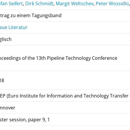
efan Seifert
,
Dirk Schmidt
,
Margit Weltschev
,
Peter Wossidlo
itrag zu einem Tagungsband
aue Literatur
glisch
oceedings of the 13th Pipeline Technology Conference
18
TEP (Euro Institute for Information and Technology Transfer
nnover
ster session, paper 9, 1