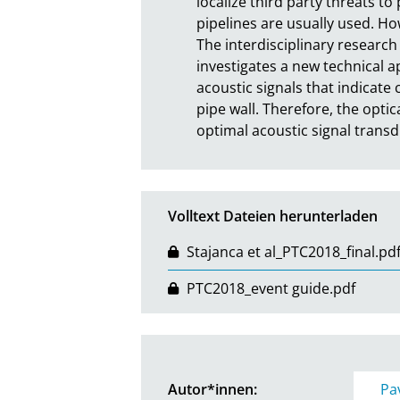
localize third party threats to
pipelines are usually used. Ho
The interdisciplinary research
investigates a new technical a
acoustic signals that indicate 
pipe wall. Therefore, the opti
optimal acoustic signal trans
Volltext Dateien herunterladen
Stajanca et al_PTC2018_final.pd
PTC2018_event guide.pdf
Autor*innen:
Pa