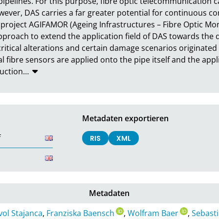
 pipelines. For this purpose, fibre optic telecommunication c
wever, DAS carries a far greater potential for continuous con
 project AGIFAMOR (Ageing Infrastructures – Fibre Optic Mon
pproach to extend the application field of DAS towards the de
critical alterations and certain damage scenarios originated 
cal fibre sensors are applied onto the pipe itself and the ap
duction
…
Metadaten exportieren
f
RIS
XML
Metadaten
vol Stajanca
,
Franziska Baensch
,
Wolfram Baer
,
Sebasti