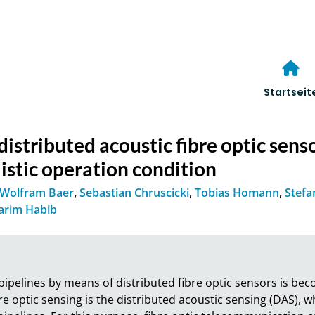
Startseit
istributed acoustic fibre optic senso
listic operation condition
Wolfram Baer
,
Sebastian Chruscicki
,
Tobias Homann
,
Stefa
arim Habib
 pipelines by means of distributed fibre optic sensors is b
re optic sensing is the distributed acoustic sensing (DAS), w