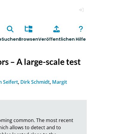
Anmelden
e
Suchen
Browsen
Veröffentlichen
Hilfe
rs – A large-scale test
n Seifert
,
Dirk Schmidt
,
Margit
ecoming common. The most recent 
hich allows to detect and to 