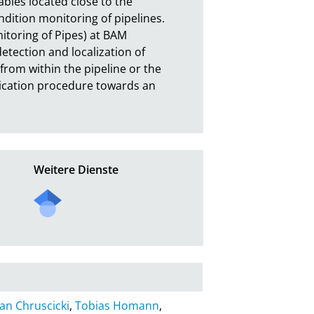
ables located close to the 
dition monitoring of pipelines.

itoring of Pipes) at BAM 
tection and localization of 
from within the pipeline or the 
plication procedure towards an 
Weitere Dienste
an Chruscicki
,
Tobias Homann
,