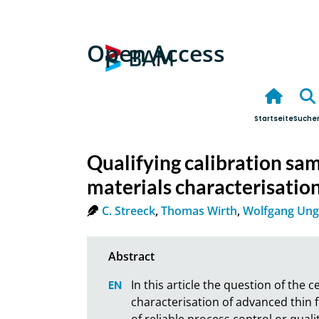
Open Access
Startseite
Suche
Qualifying calibration sam
materials characterisatio
C. Streeck
,
Thomas Wirth
,
Wolfgang Ung
In this article the question of the c
characterisation of advanced thin f
of reliable process control or qua