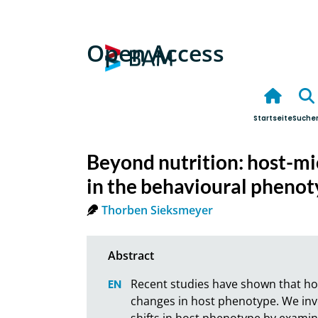
Open Access
Startseite
Suche
Beyond nutrition: host-mic
in the behavioural phenot
Thorben Sieksmeyer
Recent studies have shown that hos
changes in host phenotype. We inve
shifts in host phenotype by examin