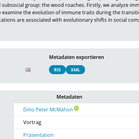
l subsocial group: the wood roaches. Firstly, we analyze imm
 examine the evolution of immune traits during the transitio
ions are associated with evolutionary shifts in social comp
Metadaten exportieren
RIS
XML
Metadaten
Dino Peter McMahon
Vortrag
Präsentation