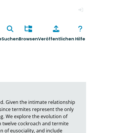
Anmelden
e
Suchen
Browsen
Veröffentlichen
Hilfe
. Given the intimate relationship 
since termites represent the only 
. We explore the evolution of 
m twelve cockroach and termite 
 of eusociality, and include 