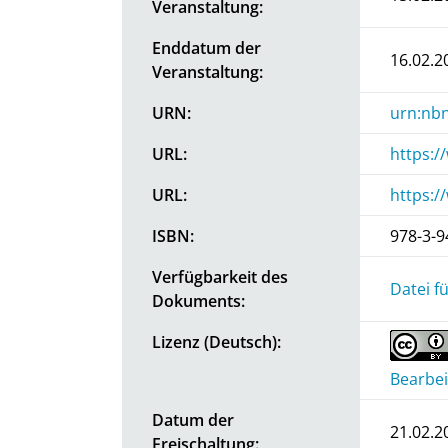
Veranstaltung:
Enddatum der
16.02.2
Veranstaltung:
URN:
urn:nbn
URL:
https:
URL:
https:
ISBN:
978-3-9
Verfügbarkeit des
Datei f
Dokuments:
Lizenz (Deutsch):
Bearbei
Datum der
21.02.2
Freischaltung: