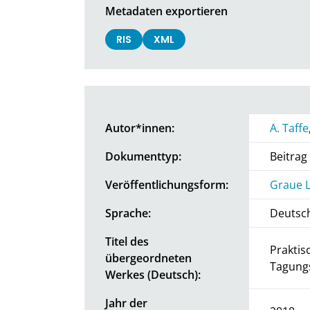
Metadaten exportieren
RIS
XML
Autor*innen:
A. Taffe
Dokumenttyp:
Beitra
Veröffentlichungsform:
Graue L
Sprache:
Deutsc
Titel des
Praktis
übergeordneten
Tagung
Werkes (Deutsch):
Jahr der