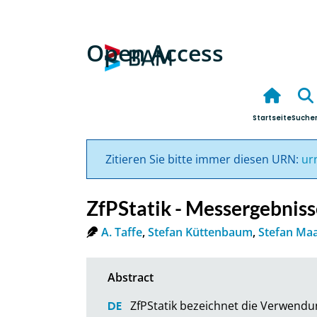
Open Access
Startseite
Suche
Zitieren Sie bitte immer diesen URN:
ur
ZfPStatik - Messergebnis
A. Taffe
,
Stefan Küttenbaum
,
Stefan Ma
ZfPStatik bezeichnet die Verwendu