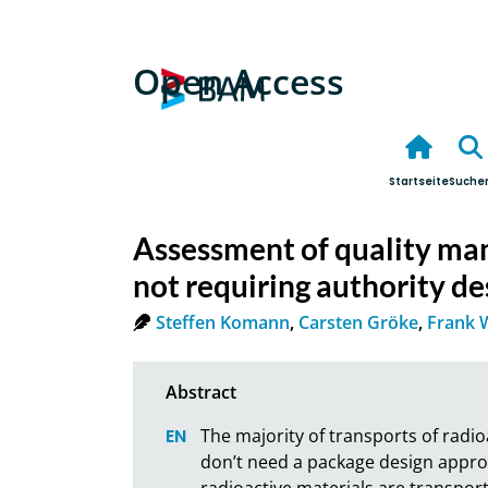
Open Access
Startseite
Suche
Assessment of quality ma
not requiring authority d
Steffen Komann
,
Carsten Gröke
,
Frank W
The majority of transports of radio
don’t need a package design approv
radioactive materials are transport