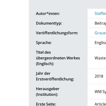
Autor*innen:
Steff
Dokumenttyp:
Beitr
Veröffentlichungsform:
Graue 
Sprache:
Englis
Titel des
übergeordneten Werkes
Waste
(Englisch):
Jahr der
2018
Erstveröffentlichung:
Herausgeber
WM Sy
(Institution):
Erste Seite:
Articl