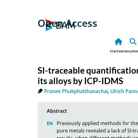
Open Access
Startseite
Suche
SI-traceable quantificatio
its alloys by ICP-IDMS
Pranee Phukphatthanachai
,
Ulrich Pann
Previously applied methods for the
pure metals revealed a lack of SI-tr
results, when different methods we