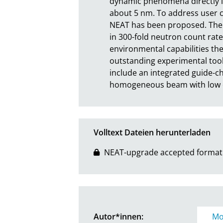
dynamic phenomena directly in 
about 5 nm. To address user c
NEAT has been proposed. The u
in 300-fold neutron count ra
environmental capabilities the
outstanding experimental tool 
include an integrated guide-ch
homogeneous beam with low di
Volltext Dateien herunterladen
NEAT-upgrade accepted formate
Autor*innen:
Mo