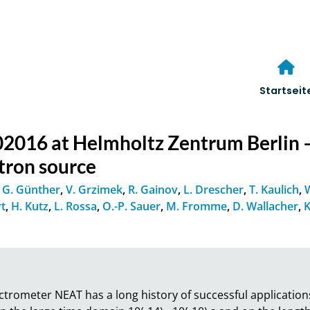
Startseit
2016 at Helmholtz Zentrum Berlin 
tron source
,
G. Günther
,
V. Grzimek
,
R. Gainov
,
L. Drescher
,
T. Kaulich
,
rt
,
H. Kutz
,
L. Rossa
,
O.-P. Sauer
,
M. Fromme
,
D. Wallacher
,
K
ctrometer NEAT has a long history of successful applications