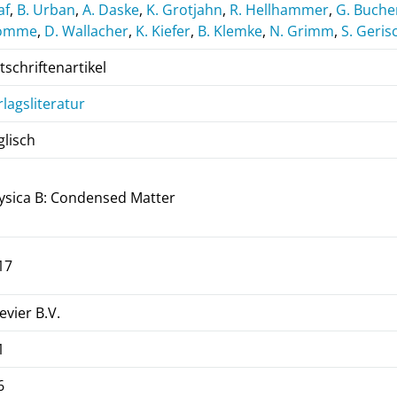
af
,
B. Urban
,
A. Daske
,
K. Grotjahn
,
R. Hellhammer
,
G. Buche
omme
,
D. Wallacher
,
K. Kiefer
,
B. Klemke
,
N. Grimm
,
S. Geris
tschriftenartikel
rlagsliteratur
glisch
ysica B: Condensed Matter
17
evier B.V.
1
6