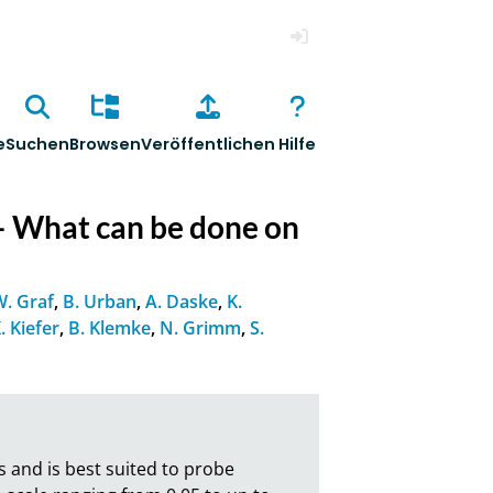
Anmelden
e
Suchen
Browsen
Veröffentlichen
Hilfe
– What can be done on
W. Graf
,
B. Urban
,
A. Daske
,
K.
. Kiefer
,
B. Klemke
,
N. Grimm
,
S.
 and is best suited to probe 