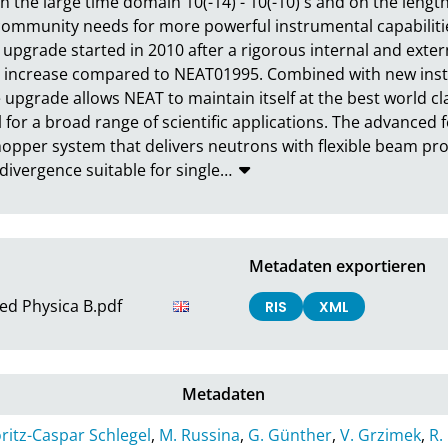
the large time domain 10(-14) - 10(-10) s and on the length 
ommunity needs for more powerful instrumental capabilities,
pgrade started in 2010 after a rigorous internal and extern
te increase compared to NEAT01995. Combined with new ins
 upgrade allows NEAT to maintain itself at the best world cla
for a broad range of scientific applications. The advanced 
opper system that delivers neutrons with flexible beam prope
vergence suitable for single
…
Metadaten exportieren
d Physica B.pdf
RIS
XML
Metadaten
ritz-Caspar Schlegel
,
M. Russina
,
G. Günther
,
V. Grzimek
,
R.