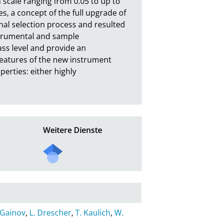
scale ranging from 0.05 to up to 
 a concept of the full upgrade of 
al selection process and resulted 
trumental and sample 
ss level and provide an 
features of the new instrument 
rties: either highly 
Weitere Dienste
 Gainov
,
L. Drescher
,
T. Kaulich
,
W.