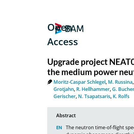
Open
Access
Upgrade project NEAT0
the medium power neu
Moritz-Caspar Schlegel
,
M. Russina
Grotjahn
,
R. Hellhammer
,
G. Buche
Gerischer
,
N. Tsapatsaris
,
K. Rolfs
The neutron time-of-flight spe