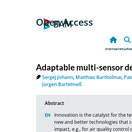
Open Access
Startseite
Suche
Adaptable multi-sensor de
Sergej Johann
,
Matthias Bartholmai
,
Pat
Jürgen Bartelmeß
Innovation is the catalyst for the t
new and better technologies that 
impact, e.g., for air quality control