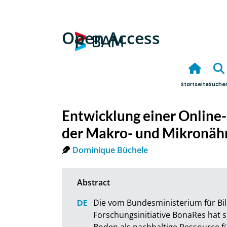
Open Access
Startseite
Suche
Entwicklung einer Onlin
der Makro- und Mikronähr
Dominique Büchele
Die vom Bundesministerium für Bi
Forschungsinitiative BonaRes hat s
Boden als nachhaltige Ressource fü