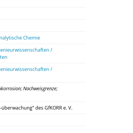
nalytische Chemie
genieurwissenschaften /
iten
genieurwissenschaften /
hkorrosion; Nachweisgrenze;
 -überwachung“ des GfKORR e. V.