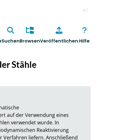
Anmelden
e
Suchen
Browsen
Veröffentlichen
Hilfe
der Stähle
matische 
rt auf der Verwendung eines 
hlen verwendet wurde. In 
iodynamischen Reaktivierung 
 Verfahren liefern. Anschließend 