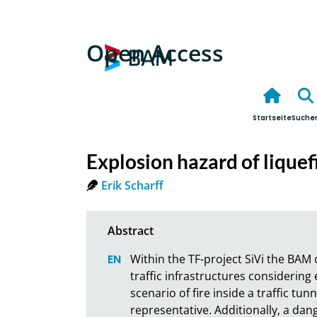
Open Access
Startseite
Suche
Explosion hazard of liquef
Erik Scharff
Within the TF-project SiVi the BAM oc
traffic infrastructures considering
scenario of fire inside a traffic tu
representative. Additionally, a dan