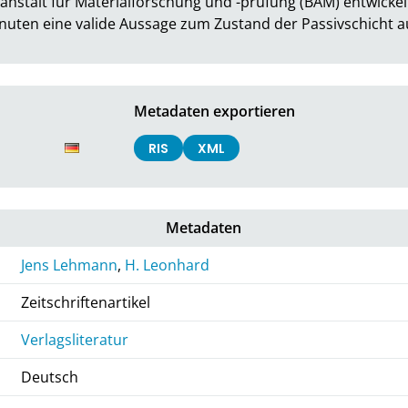
nstalt für Materialforschung und -prüfung (BAM) entwickelt
inuten eine valide Aussage zum Zustand der Passivschicht 
Metadaten exportieren
RIS
XML
Metadaten
Jens Lehmann
,
H. Leonhard
Zeitschriftenartikel
Verlagsliteratur
Deutsch