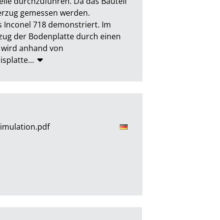
ile durchzuführen. Da das Bauteil 
erzug gemessen werden.

 Inconel 718 demonstriert. Im 
ug der Bodenplatte durch einen 
wird anhand von 
isplatte
…
simulation.pdf