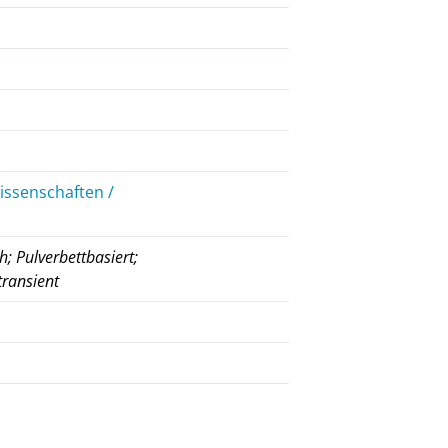
issenschaften /
; Pulverbettbasiert;
transient