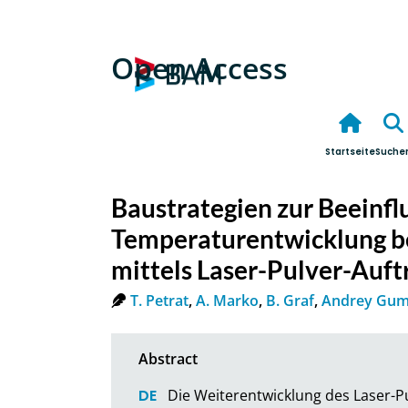
Open Access
Startseite
Suche
Baustrategien zur Beeinfl
Temperaturentwicklung be
mittels Laser-Pulver-Auf
T. Petrat
,
A. Marko
,
B. Graf
,
Andrey Gu
Die Weiterentwicklung des Laser-Pu