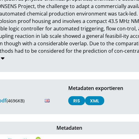
ONSENS Project, the challenge to adapt a commercially ava
n automated chemical production environment was tack-led.
plosion proof housing and involves a compact 43.5 MHz NM
le logic controller for automated triggering, flow con-trol, 
upling reaction in lab scale showed a general feasibil-ity acc
 though with a considerable overlap. Due to the comparativ
hods had to be considered for the prediction of con-centrat
Metadaten exportieren
pdf
(4696KB)
RIS
XML
Metadaten