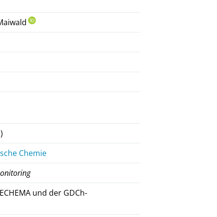
 Maiwald
)
ische Chemie
onitoring
r DECHEMA und der GDCh-