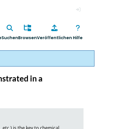
Anmelden
e
Suchen
Browsen
Veröffentlichen
Hilfe
strated in a
etc.) is the key to chemical 