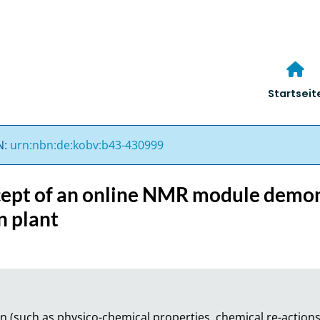
Startseit
N:
urn:nbn:de:kobv:b43-430999
cept of an online NMR module demon
n plant
n (such as physico-chemical properties, chemical re-actions, 