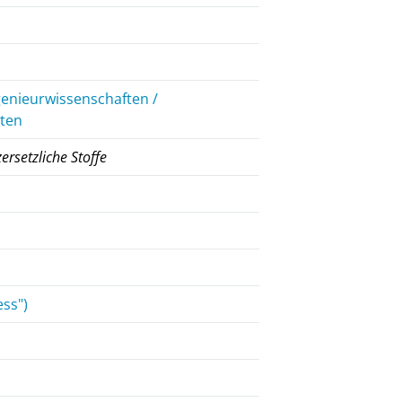
genieurwissenschaften /
iten
ersetzliche Stoffe
ess")