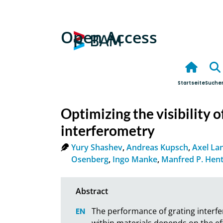
Open Access
Startseite
Suche
Optimizing the visibility o
interferometry
Yury Shashev
,
Andreas Kupsch
,
Axel La
Osenberg
,
Ingo Manke
,
Manfred P. Hent
The performance of grating interf
within materials depends on the effi