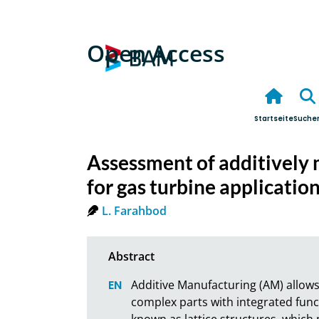
Open Access
Startseite
Suche
Assessment of additively 
for gas turbine applicatio
L. Farahbod
Additive Manufacturing (AM) allows 
complex parts with integrated funct
known as lattice structures, which 