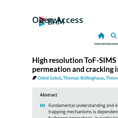
Open Access
Startseite
Suche
High resolution ToF-SIMS
permeation and cracking in
Oded Sobol
,
Thomas Böllinghaus
,
Thoma
Fundamental understanding and elu
trapping mechanisms is dependent o
hydrogen interactions, in particula