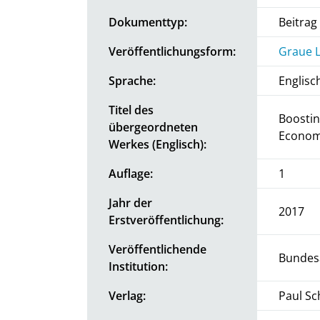
Dokumenttyp:
Beitra
Veröffentlichungsform:
Graue L
Sprache:
Englisc
Titel des
Boostin
übergeordneten
Econom
Werkes (Englisch):
Auflage:
1
Jahr der
2017
Erstveröffentlichung:
Veröffentlichende
Bundesa
Institution:
Verlag:
Paul Sc