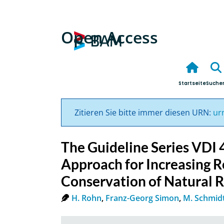
Open Access
Startseite
Suche
Zitieren Sie bitte immer diesen URN:
ur
The Guideline Series VDI 
Approach for Increasing R
Conservation of Natural Re
H. Rohn
,
Franz-Georg Simon
,
M. Schmid