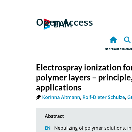
Open Access
Startseite
Suche
Electrospray ionization fo
polymer layers – principle
applications
Korinna Altmann
,
Rolf-Dieter Schulze
,
G
Nebulizing of polymer solutions, in