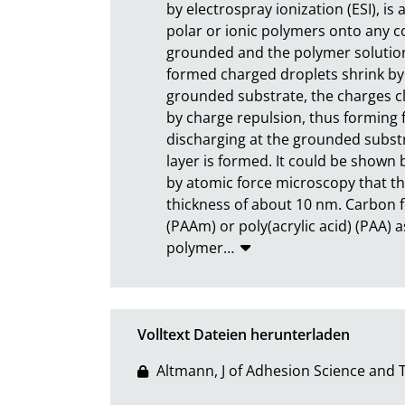
by electrospray ionization (ESI), is 
polar or ionic polymers onto any co
grounded and the polymer solution 
formed charged droplets shrink by 
grounded substrate, the charges cl
by charge repulsion, thus forming f
discharging at the grounded substr
layer is formed. It could be shown 
by atomic force microscopy that th
thickness of about 10 nm. Carbon fi
(PAAm) or poly(acrylic acid) (PAA) 
polymer
…
Volltext Dateien herunterladen
Altmann, J of Adhesion Science and 