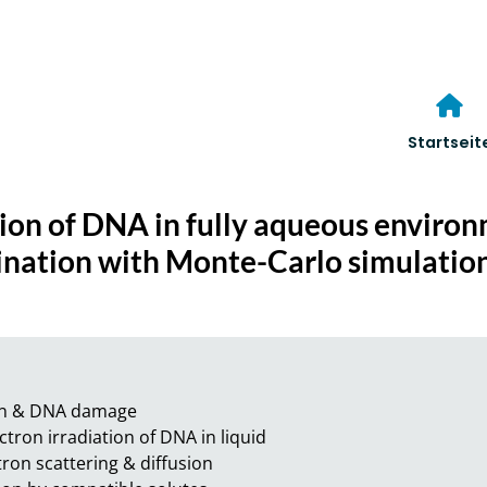
Startseit
ation of DNA in fully aqueous enviro
ination with Monte-Carlo simulatio
on & DNA damage

tron irradiation of DNA in liquid

on scattering & diffusion
