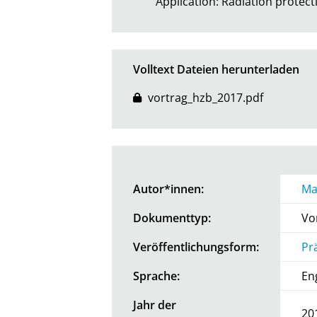
Application: Radiation protec
Volltext Dateien herunterladen
vortrag_hzb_2017.pdf
Autor*innen:
Ma
Dokumenttyp:
Vo
Veröffentlichungsform:
Pr
Sprache:
En
Jahr der
20