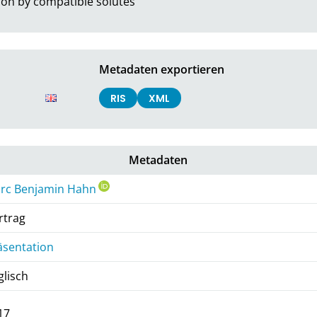
tion by compatible solutes
Metadaten exportieren
RIS
XML
Metadaten
rc Benjamin Hahn
rtrag
äsentation
glisch
17