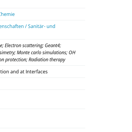
 Chemie
enschaften / Sanitär- und
; Electron scattering; Geant4;
osimetry; Monte carlo simulations; OH
on protection; Radiation therapy
tion and at Interfaces