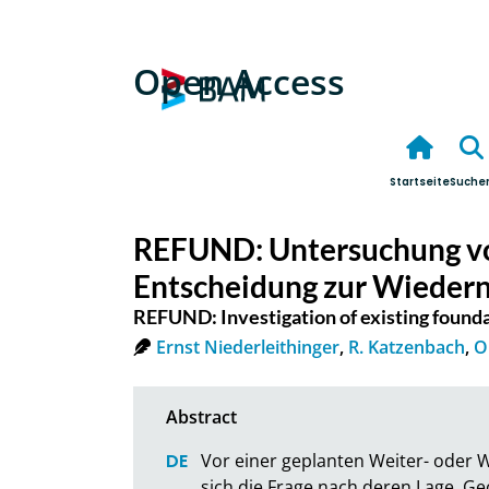
Open Access
Startseite
Suche
REFUND: Untersuchung vo
Entscheidung zur Wieder
REFUND: Investigation of existing founda
Ernst Niederleithinger
,
R. Katzenbach
,
O
Vor einer geplanten Weiter- oder 
sich die Frage nach deren Lage, Ge