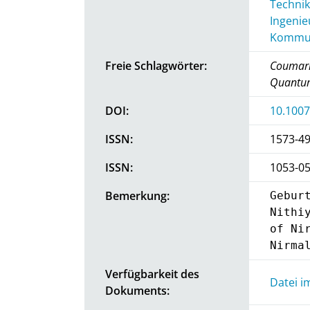
Technik
Ingenie
Kommun
Freie Schlagwörter:
Coumarin
Quantum 
DOI:
10.1007
ISSN:
1573-4
ISSN:
1053-0
Bemerkung:
Gebur
Nithi
of Ni
Nirma
Verfügbarkeit des
Datei i
Dokuments: