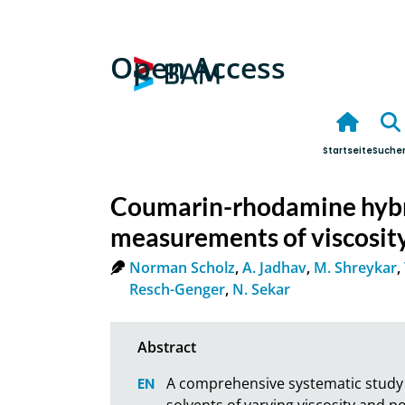
Open Access
Startseite
Suche
Coumarin-rhodamine hybri
measurements of viscosity
Norman Scholz
,
A. Jadhav
,
M. Shreykar
,
Resch-Genger
,
N. Sekar
A comprehensive systematic study 
solvents of varying viscosity and p