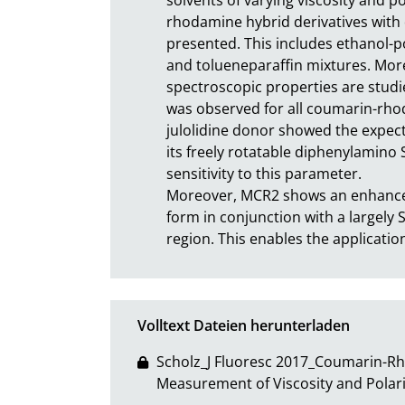
rhodamine hybrid derivatives with di
presented. This includes ethanol-po
and tolueneparaffin mixtures. More
spectroscopic properties are studi
was observed for all coumarin-rhod
julolidine donor showed the expecte
its freely rotatable diphenylamino 
sensitivity to this parameter.

Moreover, MCR2 shows an enhanceme
form in conjunction with a largely S
region. This enables the applicatio
Volltext Dateien herunterladen
Scholz_J Fluoresc 2017_Coumarin-Rh
Measurement of Viscosity and Polari