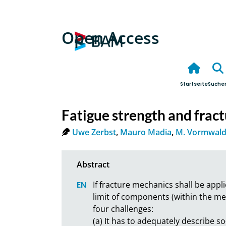
Open Access
Startseite
Suche
Fatigue strength and frac
Uwe Zerbst
,
Mauro Madia
,
M. Vormwal
If fracture mechanics shall be applie
limit of components (within the me
four challenges:

(a) It has to adequately describe s