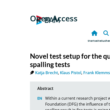
Open Access
Startseite
Suche
Novel test setup for the qu
spalling tests
Katja Brecht
,
Klaus Pistol
,
Frank Klemms
Within a current research project 
Foundation (DFG) the influence of 
spalling result in fire tests is goin