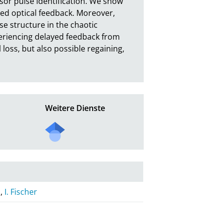
or pulse identification. We show 
ed optical feedback. Moreover, 
e structure in the chaotic 
eriencing delayed feedback from 
loss, but also possible regaining, 
Weitere Dienste
o
,
I. Fischer