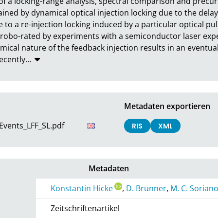
f a locking-range analysis, spectral comparison and precurs
ined by dynamical optical injection locking due to the delay
o a re-injection locking induced by a particular optical puls
rrobo-rated by experiments with a semiconductor laser exp
mical nature of the feedback injection results in an eventual 
recently
…
Metadaten exportieren
Events_LFF_SL.pdf
RIS
XML
Metadaten
Konstantin Hicke
,
D. Brunner
,
M. C. Sorian
Zeitschriftenartikel