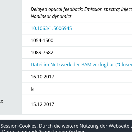
Delayed optical feedback; Emission spectra; Injec
Nonlinear dynamics
10.1063/1.5006945
1054-1500
1089-7682
Datei im Netzwerk der BAM verfügbar ("Close
16.10.2017
Ja
te
15.12.2017
rklärung
Sitelinks
 Session-Cookies. Durch die weitere Nutzung der Webseite
Datenschutzerklärung finden Sie hier.