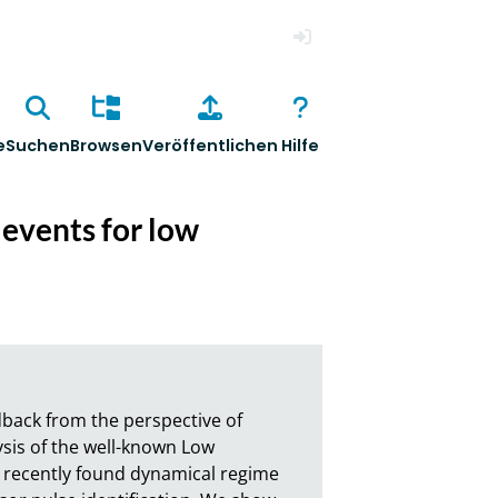
Anmelden
e
Suchen
Browsen
Veröffentlichen
Hilfe
 events for low
back from the perspective of 
sis of the well-known Low 
a recently found dynamical regime 