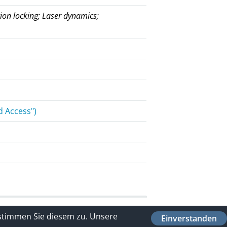
tion locking; Laser dynamics;
d Access")
 stimmen Sie diesem zu.
Unsere
Einverstanden