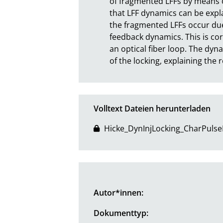
of fragmented LFFs by means o
that LFF dynamics can be expla
the fragmented LFFs occur due t
feedback dynamics. This is co
an optical fiber loop. The dyna
of the locking, explaining the 
Volltext Dateien herunterladen
Hicke_DynInjLocking_CharPulse
Autor*innen:
Dokumenttyp: